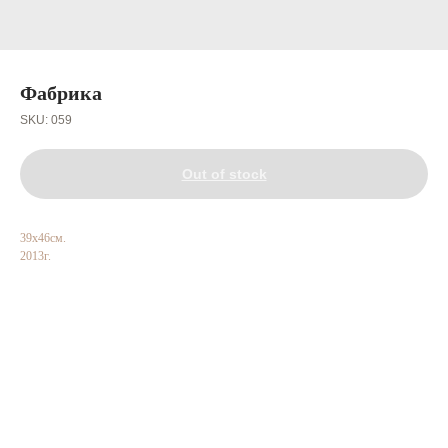
Фабрика
SKU:
059
Out of stock
39х46см.
2013г.